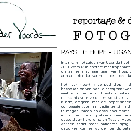
RAYS OF HOPE - UGA
In Jinja, in het zuiden van Uganda heeft
2019 kwam ik in contact met tropenarts
die samen met haar team van Hospice 
armste gebieden van zuid-oost Uganda
Met haar mocht ik op pad, diep in d
bezoeken en van heel dichtbij haar we
vaak schrijnende en trieste situaties
duisternis voor velen en wordt ze ove
kunde, omgaan met de beperkinge
compassie voor haar patiënten zijn ind
te mogen komen en deze documentair
en ik voel me nog steeds zeer bevoo
gesteld aan Margrethe en Rays of Hope
worden zodat meer patiënten tijdi
geworven kunnen worden om dit belang