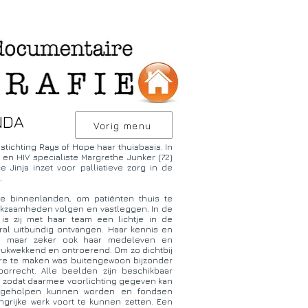
NDA
Vorig menu
 stichting Rays of Hope haar thuisbasis. In
 en HIV specialiste Margrethe Junker (72)
Jinja inzet voor palliatieve zorg in de
.
e binnenlanden, om patiënten thuis te
rkzaamheden volgen en vastleggen. In de
 is zij met haar team een lichtje in de
ral uitbundig ontvangen. Haar kennis en
n maar zeker ook haar medeleven en
rukwekkend en ontroerend. Om zo dichtbij
e te maken was buitengewoon bijzonder
rrecht. Alle beelden zijn beschikbaar
 zodat daarmee voorlichting gegeven kan
g geholpen kunnen worden en fondsen
rijke werk voort te kunnen zetten. Een