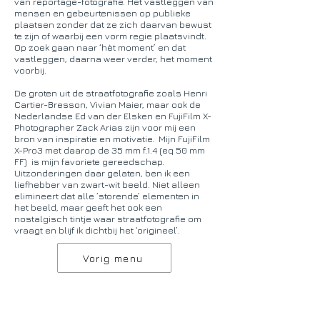
van reportage-fotografie. Het vastleggen van
mensen en gebeurtenissen op publieke
plaatsen zonder dat ze zich daarvan bewust
te zijn of waarbij een vorm regie plaatsvindt.
Op zoek gaan naar ‘hèt moment’ en dat
vastleggen, daarna weer verder, het moment
voorbij.
De groten uit de straatfotografie zoals Henri
Cartier-Bresson, Vivian Maier, maar ook de
Nederlandse Ed van der Elsken en FujiFilm X-
Photographer Zack Arias zijn voor mij een
bron van inspiratie en motivatie. Mijn FujiFilm
X-Pro3 met daarop de 35 mm f.1.4 (eq 50 mm
FF) is mijn favoriete gereedschap.
Uitzonderingen daar gelaten, ben ik een
liefhebber van zwart-wit beeld. Niet alleen
elimineert dat alle ‘storende’ elementen in
het beeld, maar geeft het ook een
nostalgisch tintje waar straatfotografie om
vraagt en blijf ik dichtbij het ‘origineel’.
Vorig menu