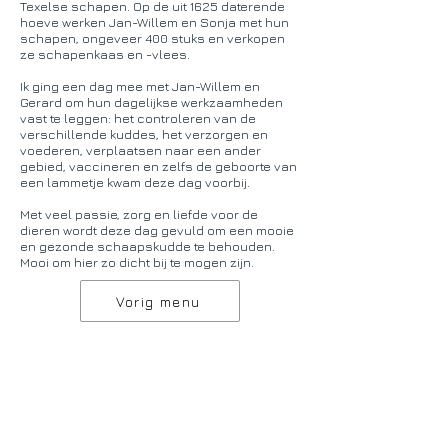
Texelse schapen. Op de uit 1625 daterende
hoeve werken Jan-Willem en Sonja met hun
schapen, ongeveer 400 stuks en verkopen
ze schapenkaas en -vlees.
Ik ging een dag mee met Jan-Willem en
Gerard om hun dagelijkse werkzaamheden
vast te leggen: het controleren van de
verschillende kuddes, het verzorgen en
voederen, verplaatsen naar een ander
gebied, vaccineren en zelfs de geboorte van
een lammetje kwam deze dag voorbij.
Met veel passie, zorg en liefde voor de
dieren wordt deze dag gevuld om een mooie
en gezonde schaapskudde te behouden.
Mooi om hier zo dicht bij te mogen zijn.
Vorig menu