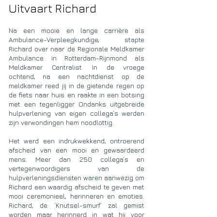
Uitvaart Richard​
Na een mooie en lange carrière als
Ambulance-Verpleegkundige, stapte
Richard over naar de Regionale Meldkamer
Ambulance in Rotterdam-Rijnmond als
Meldkamer Centralist. In de vroege
ochtend, na een nachtdienst op de
meldkamer reed jij in de gietende regen op
de fiets naar huis en raakte in een botsing
met een tegenligger. Ondanks uitgebreide
hulpverlening van eigen collega’s werden
zijn verwondingen hem noodlottig.
Het werd een indrukwekkend, ontroerend
afscheid van een mooi en gewaardeerd
mens. Meer dan 250 collega’s en
vertegenwoordigers van de
hulpverleningsdiensten waren aanwezig om
Richard een waardig afscheid te geven met
mooi ceremonieel, herinneren en emoties.
Richard, de ‘Knutsel-smurf’ zal gemist
worden maar herinnerd in wat hij voor