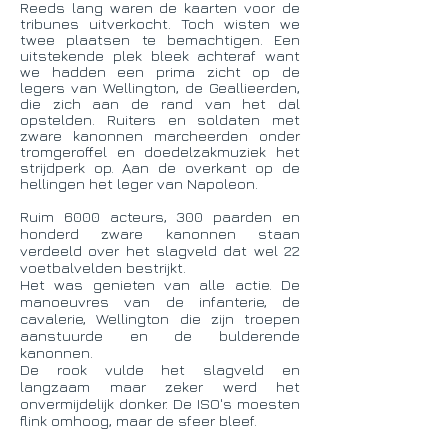
Reeds lang waren de kaarten voor de
tribunes uitverkocht. Toch wisten we
twee plaatsen te bemachtigen. Een
uitstekende plek bleek achteraf want
we hadden een prima zicht op de
legers van Wellington, de Geallieerden,
die zich aan de rand van het dal
opstelden. Ruiters en soldaten met
zware kanonnen marcheerden onder
tromgeroffel en doedelzakmuziek het
strijdperk op. Aan de overkant op de
hellingen het leger van Napoleon.
Ruim 6000 acteurs, 300 paarden en
honderd zware kanonnen staan
verdeeld over het slagveld dat wel 22
voetbalvelden bestrijkt.
Het was genieten van alle actie. De
manoeuvres van de infanterie, de
cavalerie, Wellington die zijn troepen
aanstuurde en de bulderende
kanonnen.
De rook vulde het slagveld en
langzaam maar zeker werd het
onvermijdelijk donker. De ISO's moesten
flink omhoog, maar de sfeer bleef.