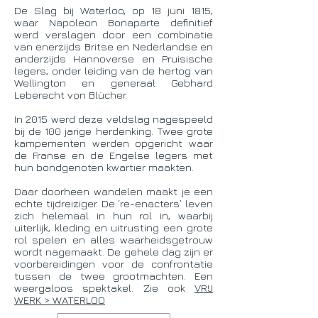
De Slag bij Waterloo, op 18 juni 1815,
waar Napoleon Bonaparte definitief
werd verslagen door een combinatie
van enerzijds Britse en Nederlandse en
anderzijds Hannoverse en Pruisische
legers, onder leiding van de hertog van
Wellington en generaal Gebhard
Leberecht von Blücher.
In 2015 werd deze veldslag nagespeeld
bij de 100 jarige herdenking. Twee grote
kampementen werden opgericht waar
de Franse en de Engelse legers met
hun bondgenoten kwartier maakten.
Daar doorheen wandelen maakt je een
echte tijdreiziger. De ‘re-enacters’ leven
zich helemaal in hun rol in, waarbij
uiterlijk, kleding en uitrusting een grote
rol spelen en alles waarheidsgetrouw
wordt nagemaakt. De gehele dag zijn er
voorbereidingen voor de confrontatie
tussen de twee grootmachten. Een
weergaloos spektakel. Zie ook
VRIJ
WERK > WATERLOO